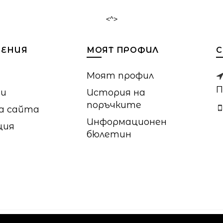
<^>
ЕНИЯ
МОЯТ ПРОФИЛ
C
Моят профил
П
ии
История на
поръчките
а сайта
Информационен
ция
бюлетин