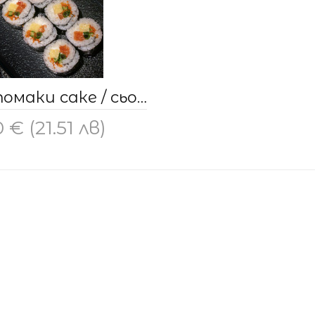
Футомаки саке / сьомга сет
0 € (21.51 лв)
бави