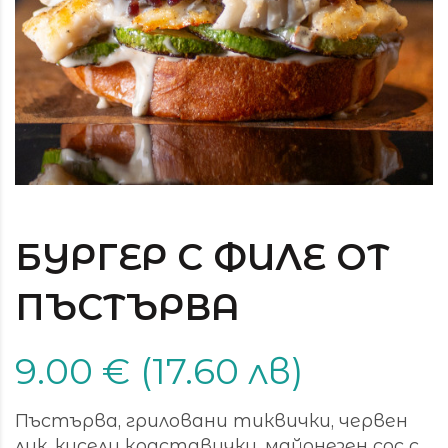
БУРГЕР С ФИЛЕ ОТ
ПЪСТЪРВА
9.00 € (17.60 лв)
Пъстърва, гриловани тиквички, червен
лук, кисели краставички, майонезен сос с