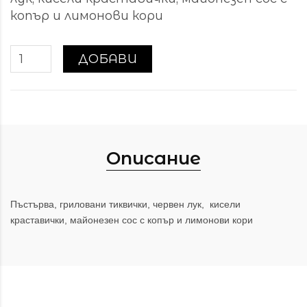
копър и лимонови кори
ДОБАВИ
Описание
Пъстърва, гриловани тиквички, червен лук,
кисели
краставички, майонезен сос с копър и лимонов
и
кори